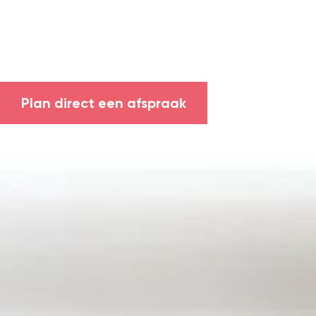
Reuma is helaas (nog) niet te genezen. Wel kan o
methode® een opvlamming van reumatische klac
voorkomen.
Plan direct een afspraak