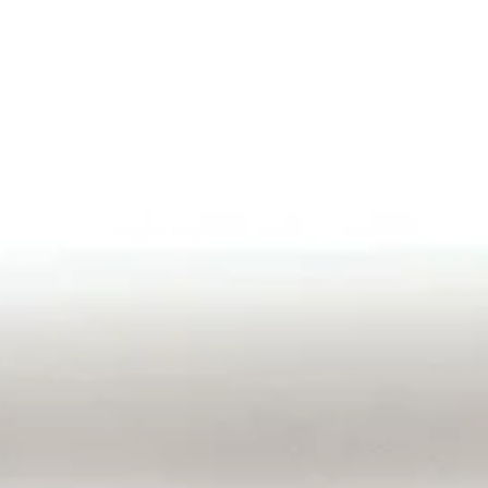
nze unieke SET-
hten helpen te